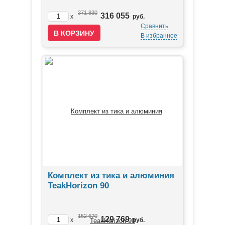
371 830
316 055
x
руб.
Сравнить
В избранное
Комплект из тика и алюминия
TeakHorizon 90
152 670
129 769
x
руб.