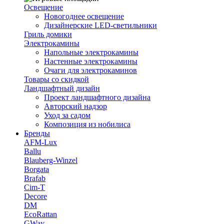
Освещение
Новогоднее освещение
Дизайнерские LED-светильники
Гриль домики
Электрокамины
Напольные электрокамины
Настенные электрокамины
Очаги для электрокаминов
Товары со скидкой
Ландшафтный дизайн
Проект ландшафтного дизайна
Авторский надзор
Уход за садом
Композиция из нобилиса
Бренды
AFM-Lux
Ballu
Blauberg-Winzel
Borgata
Brafab
Cim-T
Decore
DM
EcoRattan
GWay