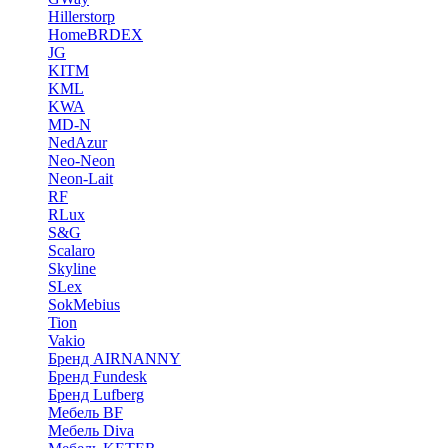
Hillerstorp
HomeBRDEX
JG
KITM
KML
KWA
MD-N
NedAzur
Neo-Neon
Neon-Lait
RF
RLux
S&G
Scalaro
Skyline
SLex
SokMebius
Tion
Vakio
Бренд AIRNANNY
Бренд Fundesk
Бренд Lufberg
Мебель BF
Мебель Diva