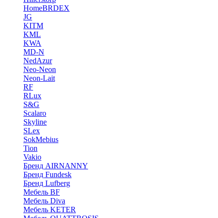
HomeBRDEX
JG
KITM
KML
KWA
MD-N
NedAzur
Neo-Neon
Neon-Lait
RF
RLux
S&G
Scalaro
Skyline
SLex
SokMebius
Tion
Vakio
Бренд AIRNANNY
Бренд Fundesk
Бренд Lufberg
Мебель BF
Мебель Diva
Мебель KETER