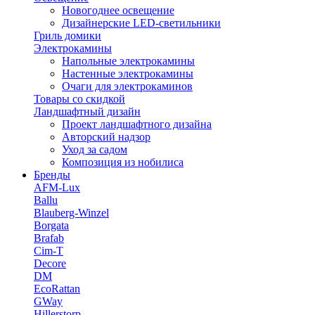
Новогоднее освещение
Дизайнерские LED-светильники
Гриль домики
Электрокамины
Напольные электрокамины
Настенные электрокамины
Очаги для электрокаминов
Товары со скидкой
Ландшафтный дизайн
Проект ландшафтного дизайна
Авторский надзор
Уход за садом
Композиция из нобилиса
Бренды
AFM-Lux
Ballu
Blauberg-Winzel
Borgata
Brafab
Cim-T
Decore
DM
EcoRattan
GWay
Hillerstorp