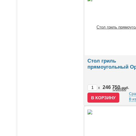
Стол гриль
прямоугольный О
246 750
x
руб.
Сра
В и