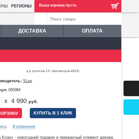
Ваша корзина пуста
РЕГИОНЫ
ДОСТАВКА
ОПЛАТА
(голосов
13
/ просмотров 4823)
4.6
зводитель:
SLex
кул:
0059М
x
4 990
руб.
КУПИТЬ В 1 КЛИК
нить
В избранное
 Клаус - новогодний подарок и прекрасный элемент декора.