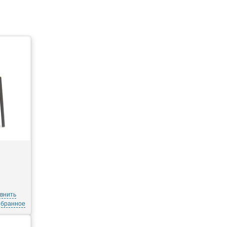
внить
збранное