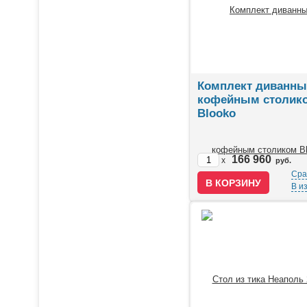
Комплект диванны
кофейным столик
Blooko
166 960
x
руб.
Сра
В и