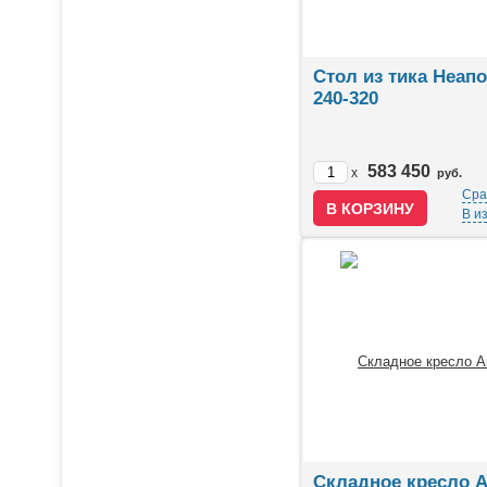
Стол из тика Неап
240-320
583 450
x
руб.
Сра
В и
Складное кресло А