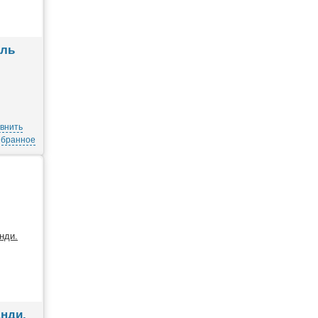
оль
внить
збранное
нди.