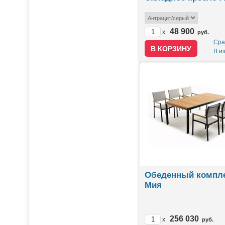
48 900
x
руб.
Сра
В и
Обеденный компл
Мия
256 030
x
руб.