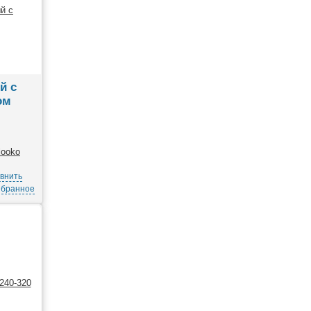
й с
ом
внить
збранное