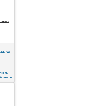
ребро
внить
збранное