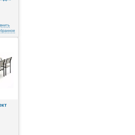
внить
збранное
ект