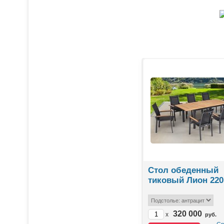
ЛИДЕРЫ ПРОДАЖ
Стол гриль
Стол обеденный
0
прямоугольный Оребро
тиковый Лион 220
246 750
320 000
x
x
руб.
руб.