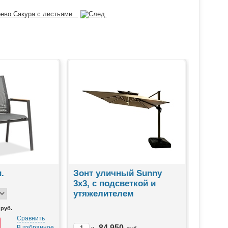
ево Сакура с листьями...
.
Зонт уличный Sunny
Лежак
3х3, с подсветкой и
Blooko
утяжелителем
руб.
Сравнить
x
84 950
В избранное