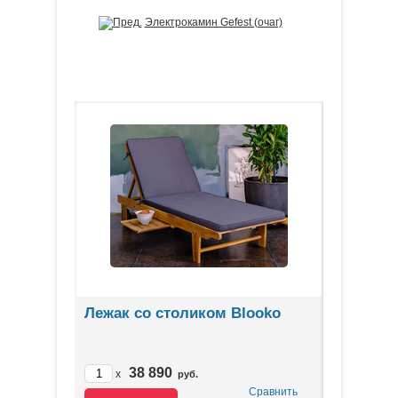
Электрокамин Gefest (очаг)
ЛИДЕРЫ ПРОДАЖ
80
Лежак со столиком Blooko
Стол из 
38 890
49
x
x
руб.
Сравнить
Сравнить