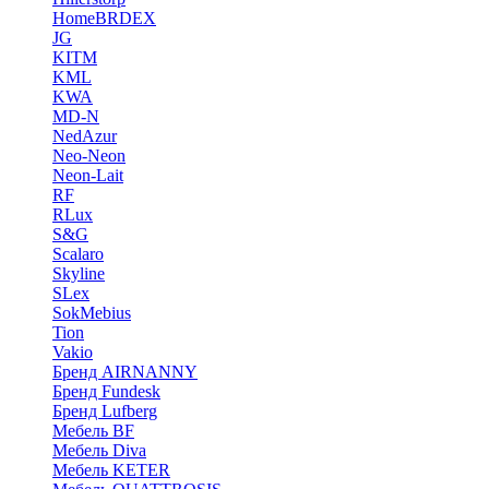
HomeBRDEX
JG
KITM
KML
KWA
MD-N
NedAzur
Neo-Neon
Neon-Lait
RF
RLux
S&G
Scalaro
Skyline
SLex
SokMebius
Tion
Vakio
Бренд AIRNANNY
Бренд Fundesk
Бренд Lufberg
Мебель BF
Мебель Diva
Мебель KETER