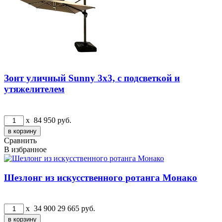
Зонт уличный Sunny 3х3, с подсветкой и
утяжелителем
x
84 950
руб.
Сравнить
В избранное
Шезлонг из искусственного ротанга Монако
x
34 900
29 665
руб.