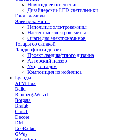
Новогоднее освещение
Дизайнерские LED-светильники
Гриль домики
Электрокамины
Напольные электрокамины
Настенные электрокамины
Очаги для электрокаминов
Товары со скидкой
Ландшафтный дизайн
Проект ландшафтного дизайна
Авторский надзор
Уход за садом
Композиция из нобилиса
Бренды
AFM-Lux
Ballu
Blauberg-Winzel
Borgata
Brafab
Cim-T
Decore
DM
EcoRattan
GWay
Hillerstorp