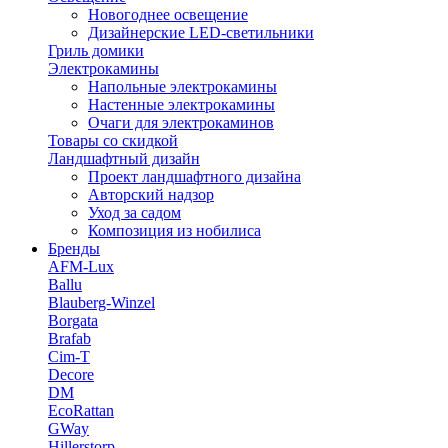
Новогоднее освещение
Дизайнерские LED-светильники
Гриль домики
Электрокамины
Напольные электрокамины
Настенные электрокамины
Очаги для электрокаминов
Товары со скидкой
Ландшафтный дизайн
Проект ландшафтного дизайна
Авторский надзор
Уход за садом
Композиция из нобилиса
Бренды
AFM-Lux
Ballu
Blauberg-Winzel
Borgata
Brafab
Cim-T
Decore
DM
EcoRattan
GWay
Hillerstorp