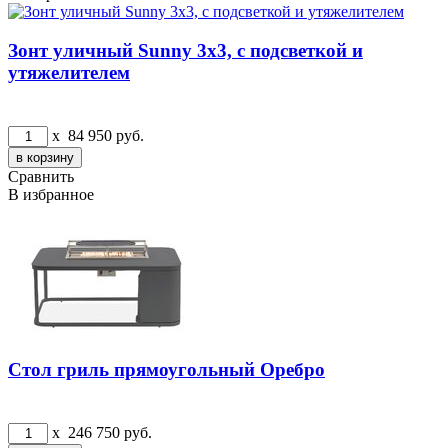
Зонт уличный Sunny 3х3, с подсветкой и
утяжелителем
x
84 950
руб.
Сравнить
В избранное
Стол гриль прямоугольный Оребро
x
246 750
руб.