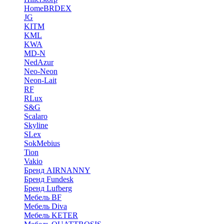
HomeBRDEX
JG
KITM
KML
KWA
MD-N
NedAzur
Neo-Neon
Neon-Lait
RF
RLux
S&G
Scalaro
Skyline
SLex
SokMebius
Tion
Vakio
Бренд AIRNANNY
Бренд Fundesk
Бренд Lufberg
Мебель BF
Мебель Diva
Мебель KETER