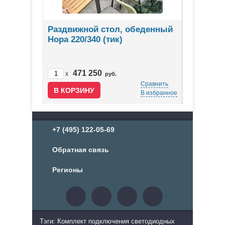
Раздвижной стол, обеденный
Стол гр
Нора 220/340 (тик)
Оребро
471 250
24
Сравнить
x
x
руб.
В избранное
Сравнить
В избранное
+7 (495) 122-05-69
Обратная связь
Регионы
Тэги: Комплект подключения светодиодных