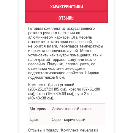
ХАРАКТЕРИСТИКИ
ОТЗЫВЫ
Готовый комплект из искусственного
ротанга ручного плетения на
алюминиевом каркасе. Эта мебель
относится к категории всесезонной, т.к.
не боится влаги, перепадов температуры
и прямых солнечных лучей. Можно
установить как внутри помещения, так и
на открытой террасе, саду или возле
бассейна. Подушки, серого цвета, со
съемными чехлами имеющими
водоотталкивающие свойства. Ширина
подлокотников 9 см.
Комплект: Диван угловой
(205х251х73хН85 см), кресло (67х61х89
см), стол (150х80х69 см), пуф 2 шт.
(40х40х38 см).
Материал
Искусственный ротанг
Цвет
Серо - коричневый
Отзывы к товару "Комплект мебели из