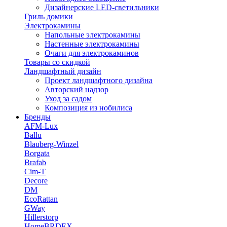
Дизайнерские LED-светильники
Гриль домики
Электрокамины
Напольные электрокамины
Настенные электрокамины
Очаги для электрокаминов
Товары со скидкой
Ландшафтный дизайн
Проект ландшафтного дизайна
Авторский надзор
Уход за садом
Композиция из нобилиса
Бренды
AFM-Lux
Ballu
Blauberg-Winzel
Borgata
Brafab
Cim-T
Decore
DM
EcoRattan
GWay
Hillerstorp
HomeBRDEX