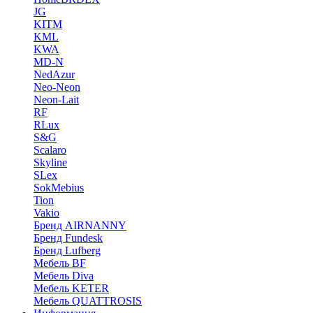
JG
KITM
KML
KWA
MD-N
NedAzur
Neo-Neon
Neon-Lait
RF
RLux
S&G
Scalaro
Skyline
SLex
SokMebius
Tion
Vakio
Бренд AIRNANNY
Бренд Fundesk
Бренд Lufberg
Мебель BF
Мебель Diva
Мебель KETER
Мебель QUATTROSIS