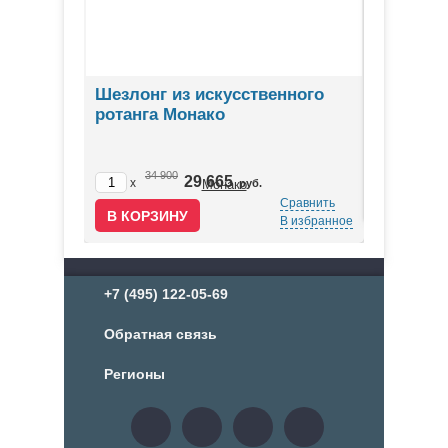
рса
Шезлонг из искусственного
Обеденн
ротанга Монако
25
x
34 900
29 665
Сравнить
x
руб.
В избранное
Сравнить
В избранное
+7 (495) 122-05-69
Обратная связь
Регионы